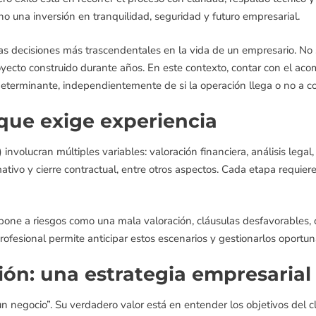
o una inversión en tranquilidad, seguridad y futuro empresarial.
s decisiones más trascendentales en la vida de un empresario. No s
yecto construido durante años. En este contexto, contar con el ac
determinante, independientemente de si la operación llega o no a co
que exige experiencia
nvolucran múltiples variables: valoración financiera, análisis legal,
tivo y cierre contractual, entre otros aspectos. Cada etapa requier
pone a riesgos como una mala valoración, cláusulas desfavorables, 
fesional permite anticipar estos escenarios y gestionarlos oportu
ón: una estrategia empresarial
n negocio”. Su verdadero valor está en entender los objetivos del cl