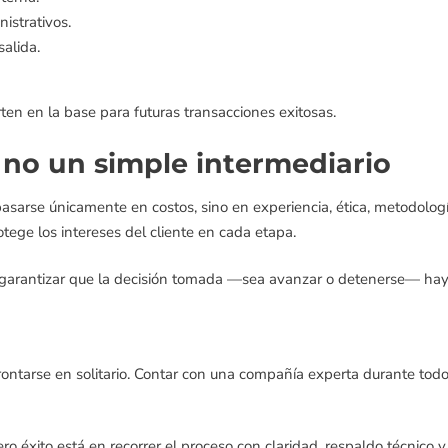
istrativos.
salida.
en en la base para futuras transacciones exitosas.
, no un simple intermediario
sarse únicamente en costos, sino en experiencia, ética, metodolog
tege los intereses del cliente en cada etapa.
 garantizar que la decisión tomada —sea avanzar o detenerse— haya
tarse en solitario. Contar con una compañía experta durante todo 
dero éxito está en recorrer el proceso con claridad, respaldo técnico 