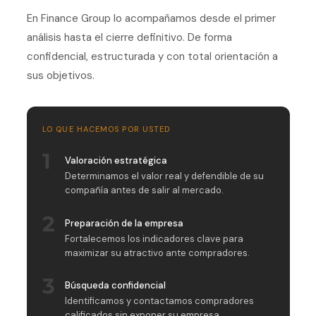
En Finance Group lo acompañamos desde el primer
análisis hasta el cierre definitivo. De forma
confidencial, estructurada y con total orientación a
sus objetivos.
LO QUE HACEMOS POR USTED
1
Valoración estratégica
Determinamos el valor real y defendible de su
compañía antes de salir al mercado.
2
Preparación de la empresa
Fortalecemos los indicadores clave para
maximizar su atractivo ante compradores.
3
Búsqueda confidencial
Identificamos y contactamos compradores
calificados sin exponer su empresa.