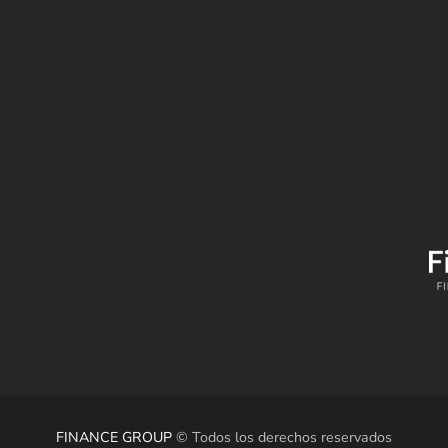
ancegroupcol
/company/financegroupcol/
FINANCE GROUP
© Todos los derechos reservados