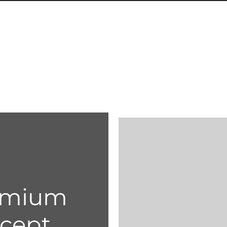
remium
ncept