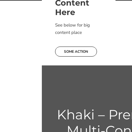
Content
Here
See below for big
content place
SOME ACTION
Khaki – P
Multi-Co