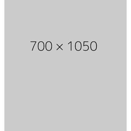
View
Go