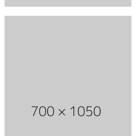
View
Go