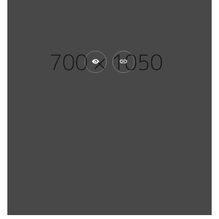
View
Go